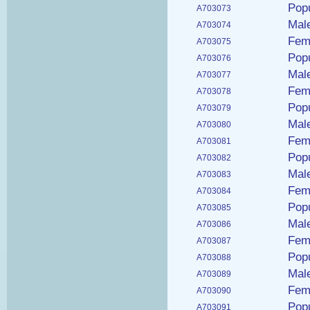
Popu
A703073
Male
A703074
Fema
A703075
Popu
A703076
Male
A703077
Fema
A703078
Popu
A703079
Male
A703080
Fema
A703081
Popu
A703082
Male
A703083
Fema
A703084
Popu
A703085
Male
A703086
Fem
A703087
Popu
A703088
Male
A703089
Fema
A703090
Popu
A703091