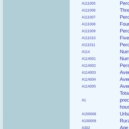
Per
A111005
Thr
A111006
Perc
A111007
Fou
A111008
Perc
A111009
Fiv
A111010
Perc
A111011
Num
A114
Num
A114001
Per
A114002
Ave
A114003
Aver
A114004
Ave
A114005
Tota
prec
A1
hou
Urba
A100008
Rura
A100009
Age 
A302