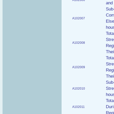
A102006
and 
Sub
Comm
A102007
Els
hous
Tot
Stre
A102008
Regi
Thei
Tot
Stre
A102009
Regi
Thei
Sub-
Stre
A102010
hous
Tot
Duri
A102011
Regi