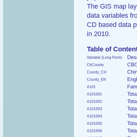
The GIS map laye
data variables fr
CD based data pro
in 2010.
Table of Conten
Des
Variable (Long Form)
CBC
CbCounty
Chi
County_CH
Eng
County_EN
Fami
A101
Tot
A101001
Tot
A101002
Tota
A101003
Tota
A101004
Tota
A101005
Tota
A101006