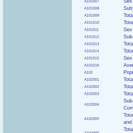
Sex
A101007
Sub-
A101008
Tota
A101009
Tota
A101010
Sex
A101011
Sub-
A101012
Tota
A101013
Tota
A101014
Sex 
A101015
Ave
A101016
Popu
A102
Tota
A102001
Tota
A102002
Tota
A102003
Sub-
A102004
Com
Tot
A102005
and 
Tot