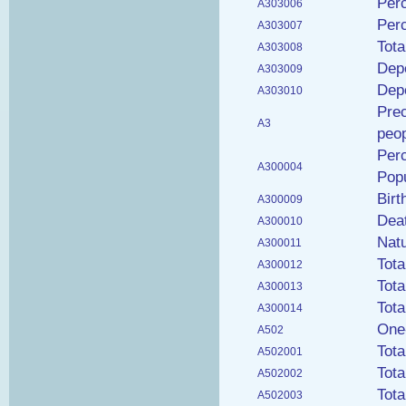
Perc
A303006
Perc
A303007
Tot
A303008
Depe
A303009
Dep
A303010
Prec
A3
peop
Perc
A300004
Popu
Birt
A300009
Dea
A300010
Nat
A300011
Tota
A300012
Tota
A300013
Tota
A300014
One
A502
Tot
A502001
Tot
A502002
Tot
A502003