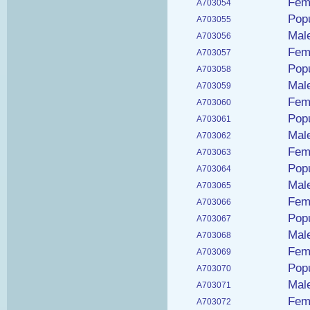
Fema
A703054
Popu
A703055
Male
A703056
Fema
A703057
Pop
A703058
Mal
A703059
Fem
A703060
Popu
A703061
Male
A703062
Fema
A703063
Popu
A703064
Male
A703065
Fema
A703066
Popu
A703067
Male
A703068
Fema
A703069
Popu
A703070
Male
A703071
Fema
A703072