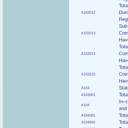
Tot
Duri
A102012
Regi
Sub-
Com
A102013
Have
Tota
Com
A102014
Have
Tota
Com
A102015
Have
Stat
A103
Tota
A103001
In–c
A104
and
Tota
A104001
Tota
A104002