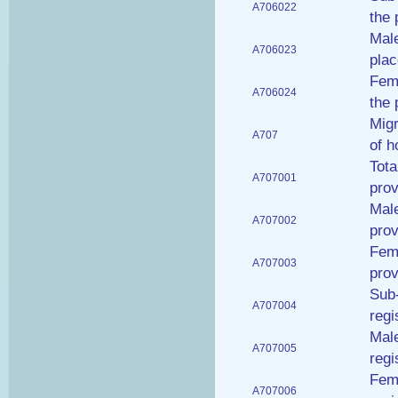
A706022
the 
Male
A706023
plac
Fema
A706024
the 
Migr
A707
of h
Tota
A707001
pro
Male
A707002
pro
Fema
A707003
pro
Sub-
A707004
regi
Male
A707005
regi
Fema
A707006