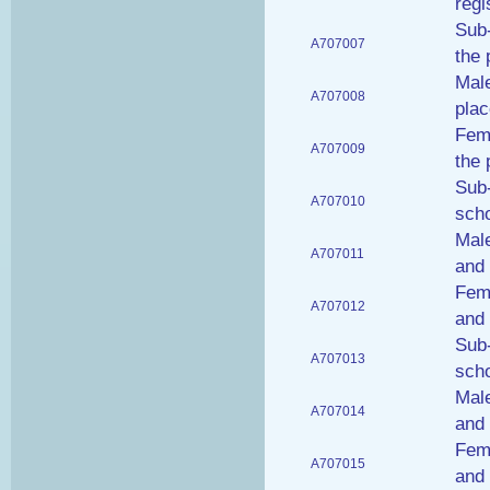
regi
Sub-
A707007
the 
Male
A707008
plac
Fema
A707009
the 
Sub-
A707010
scho
Male
A707011
and 
Fema
A707012
and 
Sub-
A707013
scho
Male
A707014
and 
Fema
A707015
and 