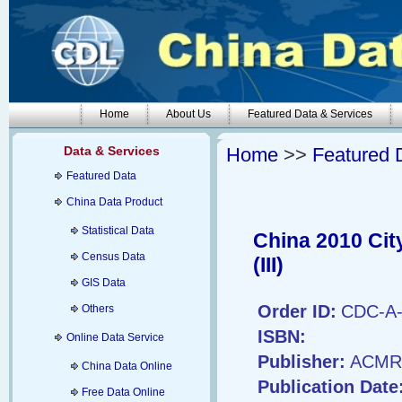
Home
About Us
Featured Data & Services
Data & Services
Home
>>
Featured 
Featured Data
China Data Product
Statistical Data
China 2010 Cit
Census Data
(III)
GIS Data
Order ID:
CDC-A-
Others
ISBN:
Online Data Service
Publisher:
ACMR
China Data Online
Publication Date
Free Data Online