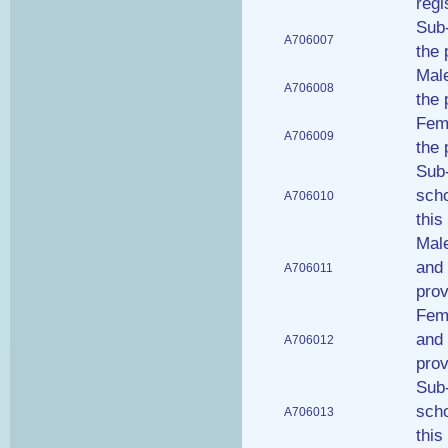
regi
Sub-
A706007
the 
Male
A706008
the 
Fema
A706009
the 
Sub-
scho
A706010
this
Male
and 
A706011
prov
Fema
and 
A706012
prov
Sub-
scho
A706013
this