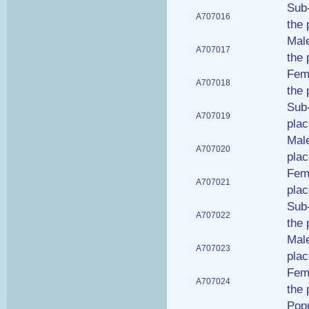
Sub-
A707016
the 
Male
A707017
the 
Fema
A707018
the 
Sub-
A707019
plac
Male
A707020
plac
Fema
A707021
plac
Sub-
A707022
the 
Male
A707023
plac
Fema
A707024
the 
Popu