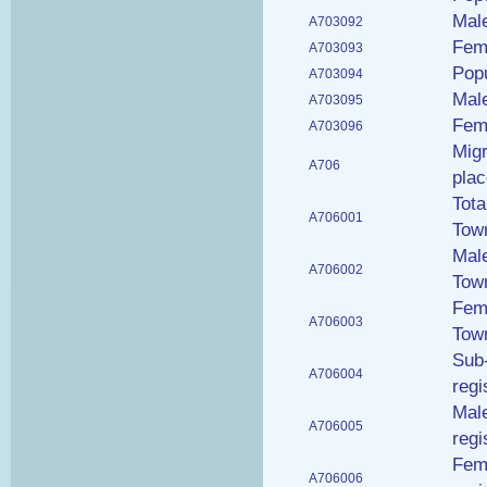
Male
A703092
Fema
A703093
Popu
A703094
Male
A703095
Fema
A703096
Migr
A706
plac
Tota
A706001
Town
Male
A706002
Town
Fema
A706003
Town
Sub-
A706004
regi
Male
A706005
regi
Fema
A706006