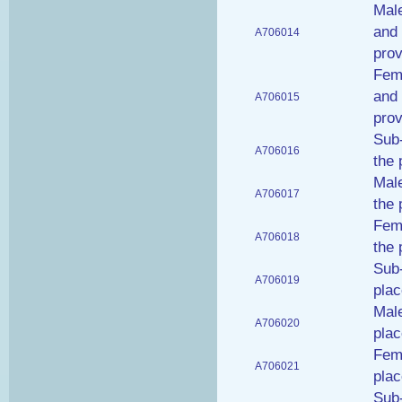
Male
and 
A706014
prov
Fema
and 
A706015
prov
Sub-
A706016
the 
Male
A706017
the 
Fema
A706018
the 
Sub-
A706019
plac
Male
A706020
plac
Fema
A706021
plac
Sub-