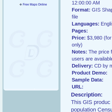
12:00:00 AM
Free Maps Online
Format:
GIS Shap
file
Languages:
Engl
Pages:
Price:
$3,980 (fo
only)
Notes:
The price 
users are availab
Delivery:
CD by m
Product Demo:
Sample Data:
URL:
Description:
This GIS produc 
population Census